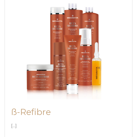
ß-Refibre
[…]