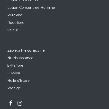
Lotion Concentrée Homme
Puroxine
Requilibre
Velour
Zabiegi Pielęgnacyjne
Nutrisubstance
ß-Refibre
Luxviva
Huile d’Etoile
Prodige