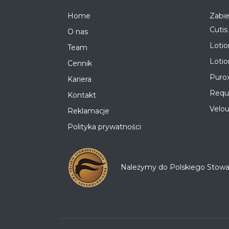
Home
Zabie
Cutis
O nas
Loti
Team
Loti
Cennik
Puro
Kariera
Requi
Kontakt
Velou
Reklamacje
Polityka prywatności
Należymy do Polskiego Stowarz