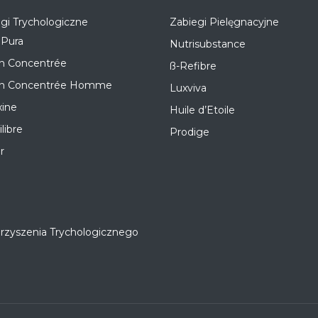
gi Trychologiczne
Zabiegi Pielęgnacyjne
 Pura
Nutrisubstance
on Concentrée
ß-Refibre
on Concentrée Homme
Luxviva
xine
Huile d’Etoile
libre
Prodige
r
yszenia Trychologicznego